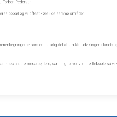
og Torben Pedersen.
deres bopæl og vil oftest køre i de samme områder.
menlægningerne som en naturlig del af strukturudviklingen i landbrug
t kan specialisere medarbejdere, samtidigt bliver vi mere fleksible så vi