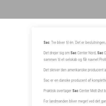
Sac
: Tre bliver til én. Det er beslutninge
Det drejer sig om
Sac
Center Nord,
Sac
C
sammen til et selskab og får navnet ProM
Det skriver den amerikanske producent a
Sac er en danske producent af komplette
Praktisk overtager
Sac
Center Midt Øst 
For landmanden bliver meget ved det ga