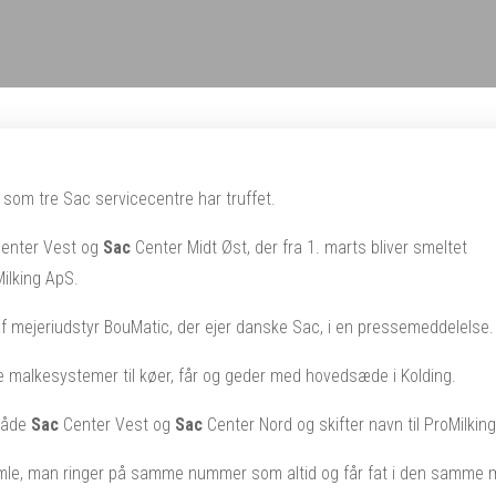
n, som tre Sac servicecentre har truffet.
enter Vest og
Sac
Center Midt Øst, der fra 1. marts bliver smeltet
ilking ApS.
f mejeriudstyr BouMatic, der ejer danske Sac, i en pressemeddelelse.
 malkesystemer til køer, får og geder med hovedsæde i Kolding.
både
Sac
Center Vest og
Sac
Center Nord og skifter navn til ProMilkin
mle, man ringer på samme nummer som altid og får fat i den samme 