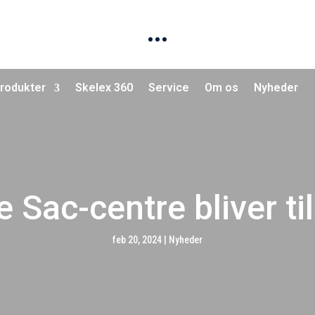
rodukter
Skelex 360
Service
Om os
Nyheder
e Sac-centre bliver til
feb 20, 2024
|
Nyheder