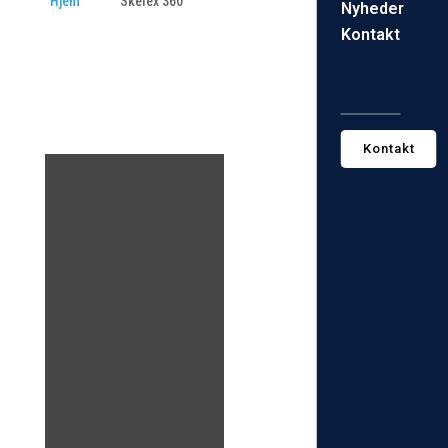
Hjem
Skelex 360
Nyheder
Kontakt
Kontakt
Skelex 360
: Arbejdet i
landbruget er fysisk krævende,
især ved gentagne løft og
opgaver over skulderhøjde.
Skelex 360
er designet til at
reducere belastningen på
skuldre og ryg, så du kan