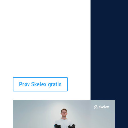
Skelex 360: mærk effekten: 14 dages gratis prøveperiode.
Vi ved, at ergonomi skal mærkes, før man forstår den fulde
værdi. Derfor tilbyder vi hos ProMilking, at du kan teste
Skelex 360
helt gratis i 14 dage. Implementér det i jeres
daglige arbejdsgang og oplev selv, hvordan det letter byrden
og øger arbejdsglæden.
Prøv Skelex gratis