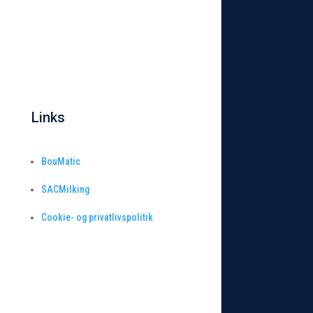
Links
BouMatic
SACMilking
Cookie- og privatlivspolitik