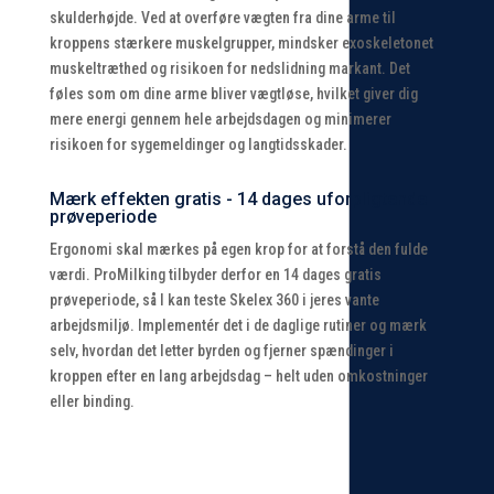
skulderhøjde. Ved at overføre vægten fra dine arme til
kroppens stærkere muskelgrupper, mindsker exoskeletonet
muskeltræthed og risikoen for nedslidning markant. Det
føles som om dine arme bliver vægtløse, hvilket giver dig
mere energi gennem hele arbejdsdagen og minimerer
risikoen for sygemeldinger og langtidsskader.
Mærk effekten gratis - 14 dages uforpligtende
prøveperiode
Ergonomi skal mærkes på egen krop for at forstå den fulde
værdi. ProMilking tilbyder derfor en 14 dages gratis
prøveperiode, så I kan teste Skelex 360 i jeres vante
arbejdsmiljø. Implementér det i de daglige rutiner og mærk
selv, hvordan det letter byrden og fjerner spændinger i
kroppen efter en lang arbejdsdag – helt uden omkostninger
eller binding.