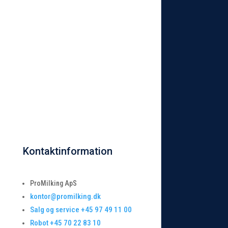
Kontaktinformation
ProMilking ApS
kontor@promilking.dk
Salg og service +45 97 49 11 00
Robot +45 70 22 83 10