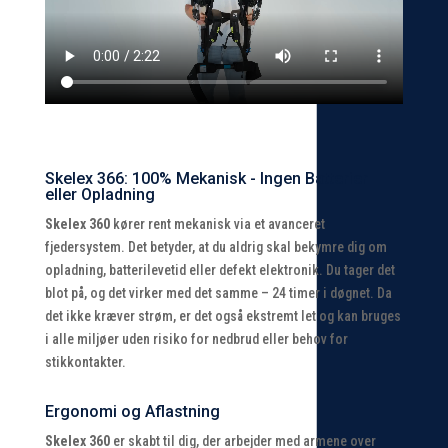
Skelex 366: 100% Mekanisk - Ingen Batterier
eller Opladning
Skelex 360
kører rent mekanisk via et avanceret
fjedersystem. Det betyder, at du aldrig skal bekymre dig om
opladning, batterilevetid eller defekt elektronik. Du tager det
blot på, og det virker med det samme – 24 timer i døgnet. Da
det ikke kræver strøm, er det også ekstremt let og kan bruges
i alle miljøer uden risiko for nedbrud eller behov for
stikkontakter.
Ergonomi og Aflastning
Skelex 360
er skabt til dig, der arbejder med armene over